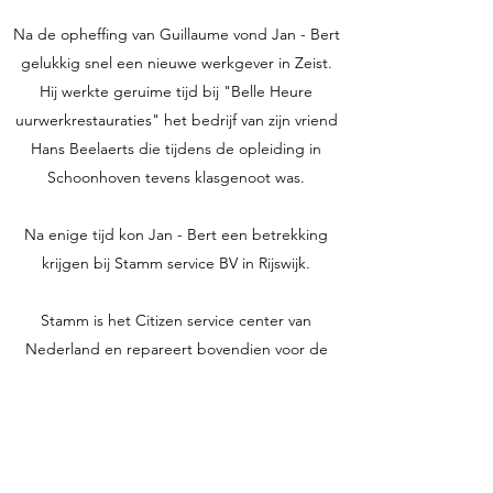
Na de opheffing van Guillaume vond Jan - Bert
gelukkig snel een nieuwe werkgever in Zeist.
Hij werkte geruime tijd bij "Belle Heure
uurwerkrestauraties" het bedrijf van zijn vriend
Hans Beelaerts die tijdens de opleiding in
Schoonhoven tevens klasgenoot was.
Na enige tijd kon Jan - Bert een betrekking
krijgen bij Stamm service BV in Rijswijk.
Stamm is het Citizen service center van
Nederland en repareert bovendien voor de
Bijenkorf, Luici Lucardi, V&D, en enkele
juweliers en marktkooplui in Nederland.
Jan - Bert voerde hier samen met 3 collega
horlogemakers de binnen gekomen reparaties