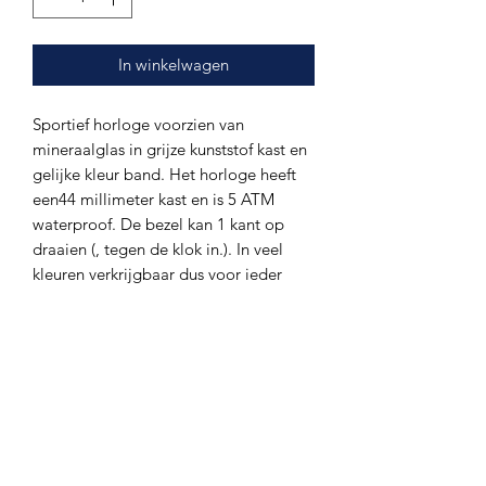
In winkelwagen
Sportief horloge voorzien van
mineraalglas in grijze kunststof kast en
gelijke kleur band. Het horloge heeft
een44 millimeter kast en is 5 ATM
waterproof. De bezel kan 1 kant op
draaien (, tegen de klok in.). In veel
kleuren verkrijgbaar dus voor ieder
sportief outfit een ander horloge
mogeljjk! Voor de prijs hoef je het niet
te laten!