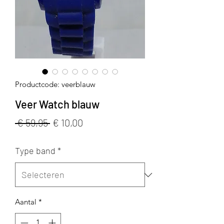
Productcode: veerblauw
Veer Watch blauw
Normale
Verkoopprijs
 € 59,95 
€ 10,00
prijs
Type band
*
Aantal
*